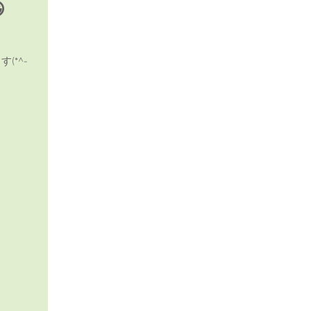

、
(*^-