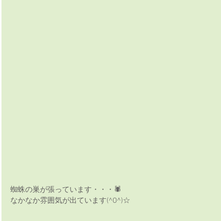
蜘蛛の巣が張っています・・・🕷　
なかなか雰囲気が出ています(^O^)☆