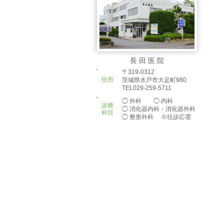
長 田 医 院
〒319-0312
住所
茨城県水戸市大足町980
TEL029-259-5711
◯ 外科 ◯ 内科
診療
◯ 消化器内科・消化器外科
科目
◯ 整形外科 ※往診応需