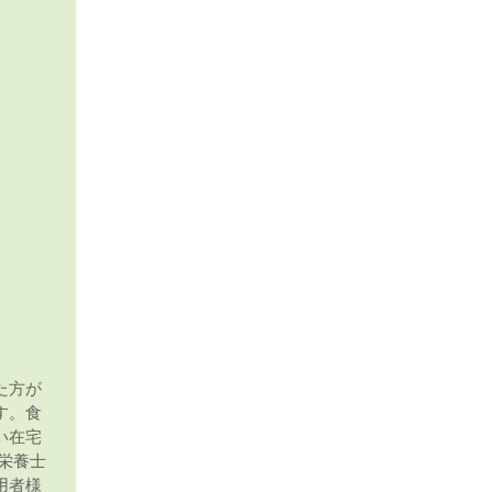
た方が
す。食
い在宅
栄養士
用者様