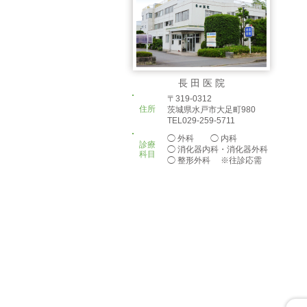
長 田 医 院
〒319-0312
住所
茨城県水戸市大足町980
TEL029-259-5711
◯ 外科 ◯ 内科
診療
◯ 消化器内科・消化器外科
科目
◯ 整形外科 ※往診応需