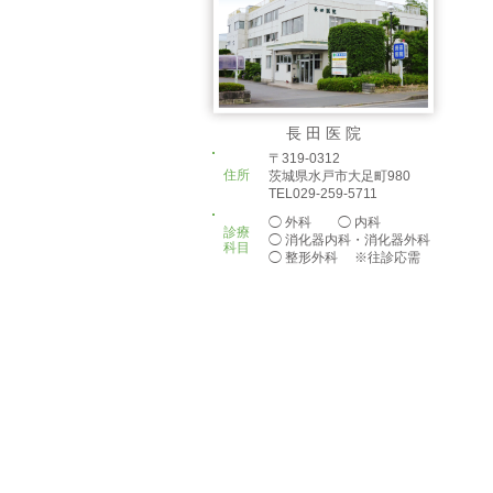
長 田 医 院
〒319-0312
住所
茨城県水戸市大足町980
TEL029-259-5711
◯ 外科 ◯ 内科
診療
◯ 消化器内科・消化器外科
科目
◯ 整形外科 ※往診応需